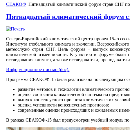
СЕАКОФ
Пятнадцатый климатический форум стран СНГ п
Пятнадцатый климатический форум с
Северо-Евразийский климатический центр провел 15-ю сесс
Института глобального климата и экологии, Всероссийског
метеослужб стран СНГ. Цель форума – выпуск консенсус
климатической изменчивости. К участию в форуме были 
исследования климата, а также исследователи, преподавател
Информационное письмо (doc).
Программа СЕАКОФ-15 была реализована по следующим ос
развитие методов и технологий климатического прогно
оценка состояния климатической системы на предстоящ
выпуск консенсусного прогноза климатических условий 
оценка успешности консенсусных прогнозов;
современные оценки происходящих и ожидаемых измен
В рамках СЕАКОФ-15 был предусмотрен учебный модуль по